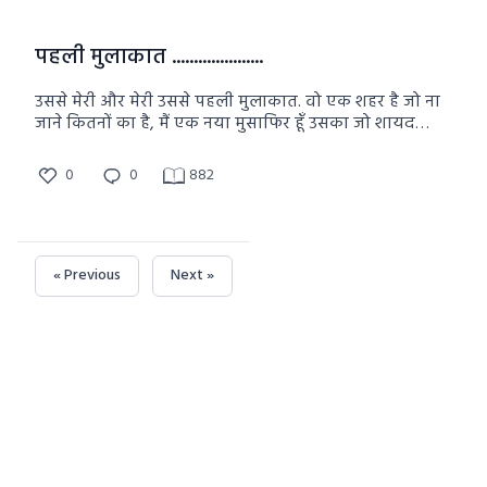
पहली मुलाकात .....................
उससे मेरी और मेरी उससे पहली मुलाकात. वो एक शहर है जो ना
जाने कितनों का है, मैं एक नया मुसाफिर हूँ उसका जो शायद
अब मेरा भी घर है, वो रखेगा तो रह लेंगे नहीं तो कुछ यादें जोड़
वहाँ से भी चल देंगे.
0
0
882
« Previous
Next »