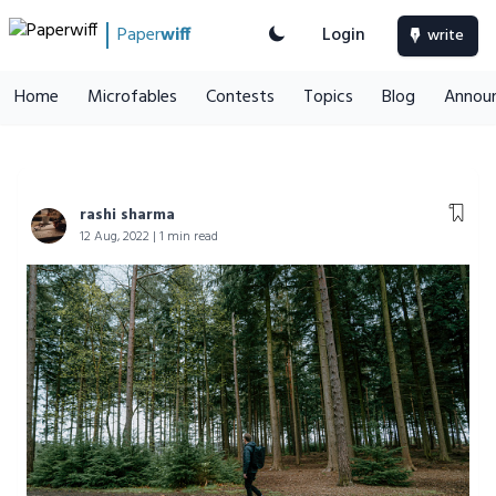
Paper
wiff
Login
write
Home
Microfables
Contests
Topics
Blog
Annou
rashi sharma
12 Aug, 2022 | 1 min read