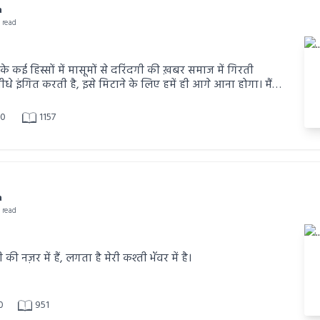
a
n read
 के कई हिस्सों में मासूमों से दरिंदगी की ख़बर समाज में गिरती
धे इंगित करती है, इसे मिटाने के लिए हमें ही आगे आना होगा। मैं
ह्वान करता हूं कि देश के नैतिक पतन को रोकने में कड़े से कड़े कदम
में अपना योगदान दें।
0
1157
a
n read
मेरी नज़रें किसी की नज़र में हैं, लगता है मेरी कश्ती भँवर में है।
0
951