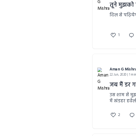
तूने मुझको
दिल से पढ़िये
1
Aman G Mishr
22 Jun, 2020 | 1 mi
जब मैं डर 
उस शाम से मुझ में डर घर कर गय
में खंडहर हवेली से क्या गुज़रा, उस 
सन्नाटे बीच चीखती आवाज़, कोई परिन्द ब
चेतीं पैर थरथराने लगे, एक झोंका आया औ' लगा म
2
हाल खौफ़-ज़दा मैं इतना डरा चश्म पानी से भर गया। इस हालत में कुछ न स