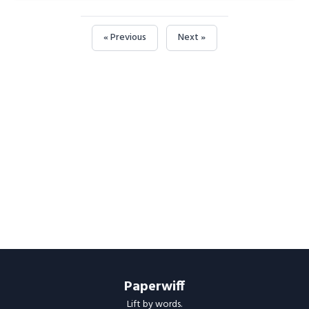
« Previous
Next »
Paperwiff
Lift by words.