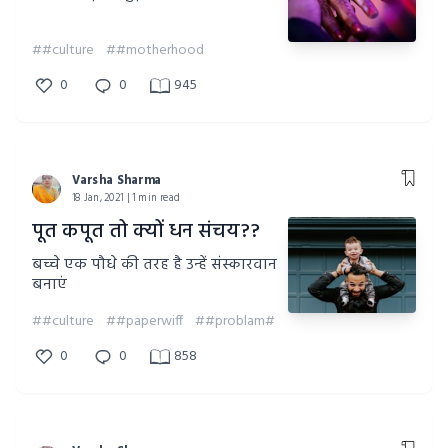
##culture
##motherhood
0
0
945
Varsha Sharma
18 Jan, 2021 | 1 min read
पूत कपूत तो क्यों धन संचय??
बच्चे एक पौधे की तरह है उन्हें संस्कारवान
बनाएं
##culture
##paperwiff
##problam#
0
0
858