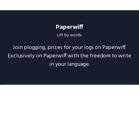
Paperwiff
Lift by words.
Join plogging, prizes for your logs on Paperwiff.
Exclusively on Paperwiff with the freedom to write
in your language.
Follow us
About
Support
Legal
Blog
Announcements
Release Notes