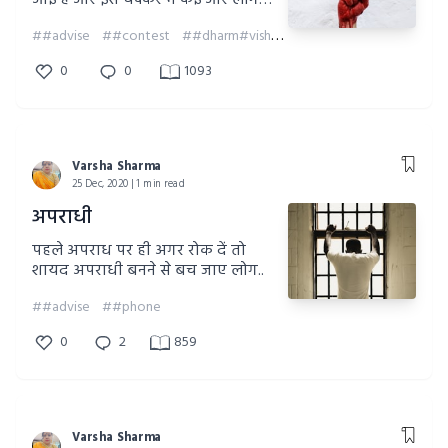
आई है और इस चक्कर में कई और लोग
फायदा उठा लेते हैं तो अगर हम छोटे छोटे
##advise
##contest
##dharm#vishwas#
कदम उठाएं तो बदलाव की शुरुआत हो
सकती है
0
0
1093
Varsha Sharma
25 Dec, 2020 | 1 min read
अपराधी
पहले अपराध पर ही अगर रोक दें तो
शायद अपराधी बनने से बच जाए लोग..
##advise
##phone
0
2
859
Varsha Sharma