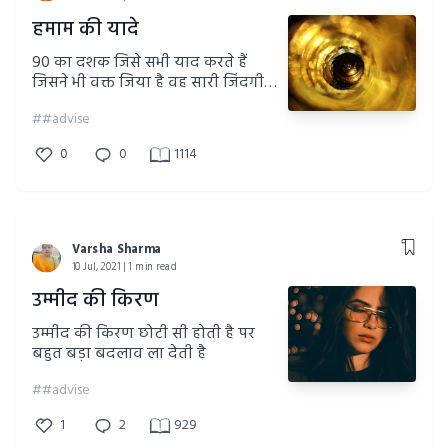
हमाम की यादे
90 का दशक जिसे सभी याद करते हैं
जिसने भी वक्त जिया है वह सारी जिंदगी
नही भूल पायेगा चाहे कुछ मुश्किलें थी पर
##advise
जिंदगी बहुत खूबसूरत थी
0
0
1114
Varsha Sharma
10 Jul, 2021 | 1 min read
उम्मीद की किरण
उम्मीद की किरण छोटी सी होती है पर
बहुत बड़ा बदलाव ला देती है
##advise
1
2
929