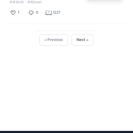
##desh
##jwan
1
0
1227
« Previous
Next »