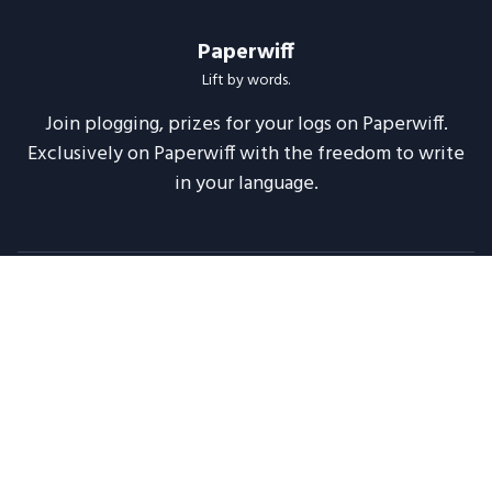
Paperwiff
Lift by words.
Join plogging, prizes for your logs on Paperwiff.
Exclusively on Paperwiff with the freedom to write
in your language.
Follow us
About
Support
Legal
Blog
Announcements
Release Notes