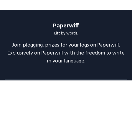
Paperwiff
Lift by words.
Join plogging, prizes for your logs on Paperwiff.
Exclusively on Paperwiff with the freedom to write
in your language.
Follow us
About
Support
Legal
Blog
Announcements
Release Notes