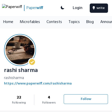
Paper
wiff
Login
write
Home
Microfables
Contests
Topics
Blog
Annou
rashi sharma
rashisharma
https://www.paperwiff.com/rashisharma
22
4
Follow
Following
Followers