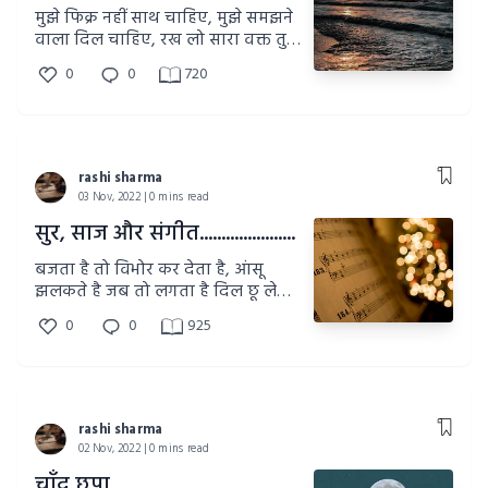
मुझे फिक्र नहीं साथ चाहिए, मुझे समझने
वाला दिल चाहिए, रख लो सारा वक्त तुम
खुद के लिए, मुझे तुम्हारे वक्त में से अपना
0
0
720
हिस्सा चाहिए.
rashi sharma
03 Nov, 2022 | 0 mins read
सुर, साज और संगीत......................
बजता है तो विभोर कर देता है, आंसू
झलकते है जब तो लगता है दिल छू लेता
है, कौन कहता है मामूली है संगीत का हर
0
0
925
साज़, बजता है तो लगता है सांस लेता है.
rashi sharma
02 Nov, 2022 | 0 mins read
चाँद छुपा..................