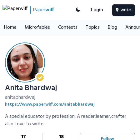
Paper
wiff
Login
write
Home
Microfables
Contests
Topics
Blog
Annou
Anita Bhardwaj
anitabhardwaj
https://www.paperwiff.com/anitabhardwaj
A special educator by profession. A reader,learner,crafter
also Love to write
17
18
Follow