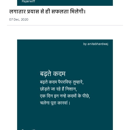
Paperwiff
लगातार प्रयास से ही सफलता मिलेगी।
07 Dec, 2020
by anitabhardwaj
बढ़ते कदम
बढ़ते कदम पैपरविफ् तुम्हारे,

छोड़ते जा रहे हैं निशान,

एक दिन इन नन्हे कदमों के पीछे,

चलेगा पूरा कारवां।