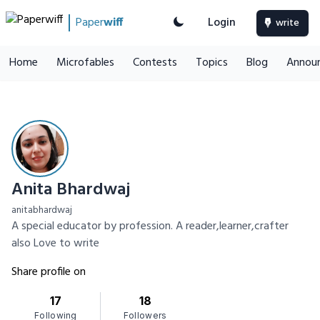
Paper
wiff
Login
write
Home
Microfables
Contests
Topics
Blog
Annou
Anita Bhardwaj
anitabhardwaj
A special educator by profession. A reader,learner,crafter
also Love to write
Share profile on
17
18
Following
Followers