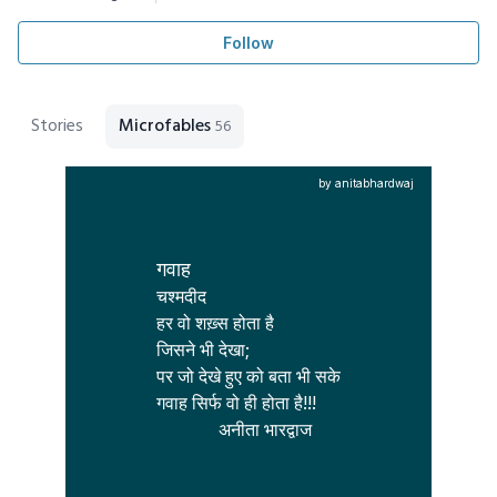
Follow
Stories
Microfables
56
by anitabhardwaj
गवाह
चश्मदीद 

हर वो शख़्स होता है 

जिसने भी देखा;

पर जो देखे हुए को बता भी सके

गवाह सिर्फ वो ही होता है!!!

              अनीता भारद्वाज