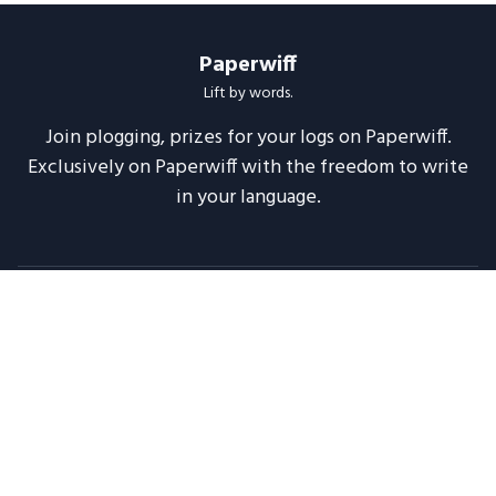
Paperwiff
Lift by words.
Join plogging, prizes for your logs on Paperwiff.
Exclusively on Paperwiff with the freedom to write
in your language.
Follow us
About
Support
Legal
Blog
Announcements
Release Notes