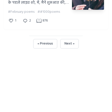
के पहले लाइव शो, में, मैने शुरूआत की,
आप भी पढिए...! और सुनिए पेपरविफ टी
#February poems
##1000poems
वी के इन्सटाग्राम पेज पर..!!
1
2
876
« Previous
Next »