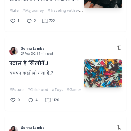
कविता को मैने पेपरविफ पोडकास्ट में भी
सुनाया है,
#Life
#Myjourney
#Traveling with words
#Mypoetry
1
2
722
Sonnu Lamba
27 Feb, 2021 | 1 min read
उदास हैं खिलौनें..!
बचपन कहाँ खो गया है..?
#Future
#Childhood
#Toys
#Games
0
4
1120
Sonnu Lamba