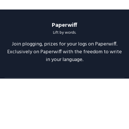
Paperwiff
Lift by words.
Join plogging, prizes for your logs on Paperwiff.
Exclusively on Paperwiff with the freedom to write
in your language.
Follow us
About
Support
Legal
Blog
Announcements
Release Notes