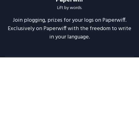
Paperwiff
Lift by words.
Join plogging, prizes for your logs on Paperwiff.
Exclusively on Paperwiff with the freedom to write
in your language.
Follow us
About
Support
Legal
Blog
Announcements
Release Notes
2020 -
2026
Paperwiff India | Made with ❤️
Maintained by
Meesuinfo