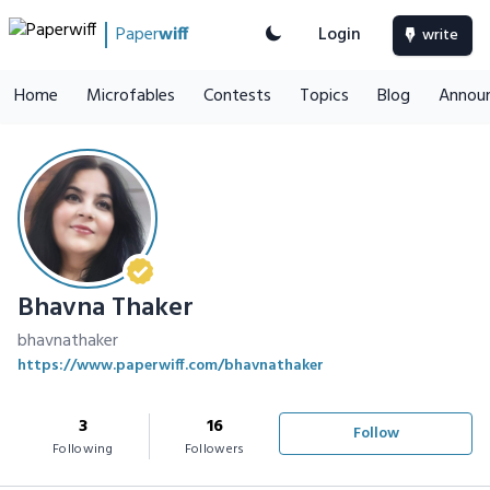
Paper
wiff
Login
write
Home
Microfables
Contests
Topics
Blog
Annou
Bhavna Thaker
bhavnathaker
https://www.paperwiff.com/bhavnathaker
3
16
Follow
Following
Followers