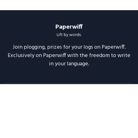
Paperwiff
Lift by words.
Join plogging, prizes for your logs on Paperwiff.
Exclusively on Paperwiff with the freedom to write
in your language.
Follow us
About
Support
Legal
Blog
Announcements
Release Notes