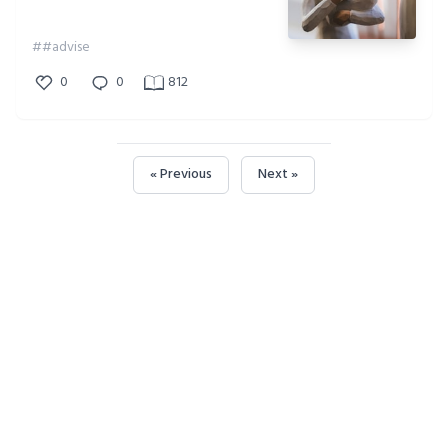
##advise
0
0
812
« Previous
Next »