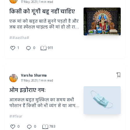
17 May, 2021 | 1 min read
किसी को गूंगी बहू नहीं चाहिए
एक मां को बहुत बातें सुनने पड़ती है और
जब वह स्पेशल चाइल्ड की मां हो तो राहें
बहुत कठिन होती है लेकिन हिम्मत से
##aastha#
काम ले कर आगे बढ़ते रहे तो 1 दिन
उनकी मेहनत जरूर सफल होती है
1
0
911
Varsha Sharma
17 May, 2021 | 1 min read
ओम इग्नोराए नमः
आजकल बहुत मुश्किल का समय सभी
परेशान हैं किसी को भी व्यंग से या आपके
शब्दों से ठेस ना लगे बस हौसला बढ़ाने के
##fear
शब्द बोलते रहें यह समय बहुत जल्दी ही
निकल जाएगा
0
0
783