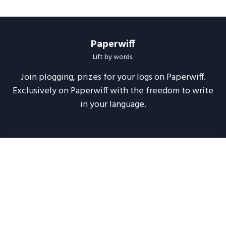
Paperwiff
Lift by words.
Join plogging, prizes for your logs on Paperwiff.
Exclusively on Paperwiff with the freedom to write
in your language.
Follow us
About
Support
Legal
Blog
Announcements
Release Notes