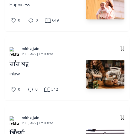
Happiness
0
0
649
rekha jain
17 Jul, 2022 | 1 min read
सास बहू
inlaw
0
0
542
rekha jain
17 Jul, 2022 | 1 min read
जिंदगी