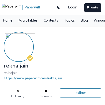
Paper
wiff
Login
write
Home
Microfables
Contests
Topics
Blog
Annou
rekha jain
rekhajain
https://www.paperwiff.com/rekhajain
0
8
Follow
Following
Followers