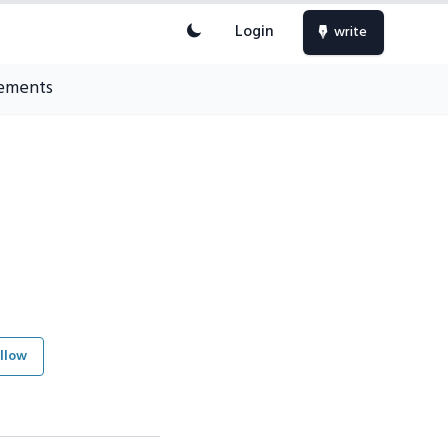
Login
write
ements
llow