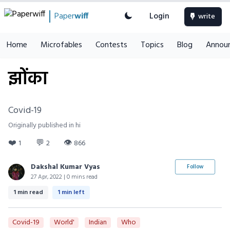
Paper
wiff
Login
write
Home
Microfables
Contests
Topics
Blog
Annou
झोंका
Covid-19
Originally published in hi
❤️
💬
👁
1
2
866
Dakshal Kumar Vyas
Follow
27 Apr, 2022 | 0 mins read
1 min read
1 min left
Covid-19
World'
Indian
Who