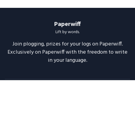
Paperwiff
Lift by words.
Join plogging, prizes for your logs on Paperwiff.
Exclusively on Paperwiff with the freedom to write
in your language.
Follow us
About
Support
Legal
Blog
Announcements
Release Notes