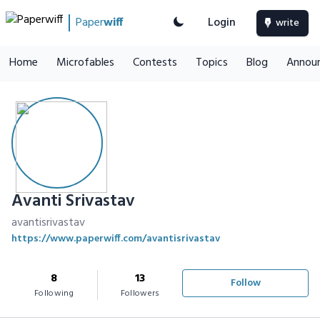
Paper
wiff
Login
write
Home
Microfables
Contests
Topics
Blog
Annou
Avanti Srivastav
avantisrivastav
https://www.paperwiff.com/avantisrivastav
8
13
Follow
Following
Followers