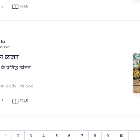
3
1066
aha
ns read
ा व्यंजन
र के प्रसिद्ध व्यंजन
#Foody
#Food
3
1245
1
2
3
4
5
6
7
8
9
10
...