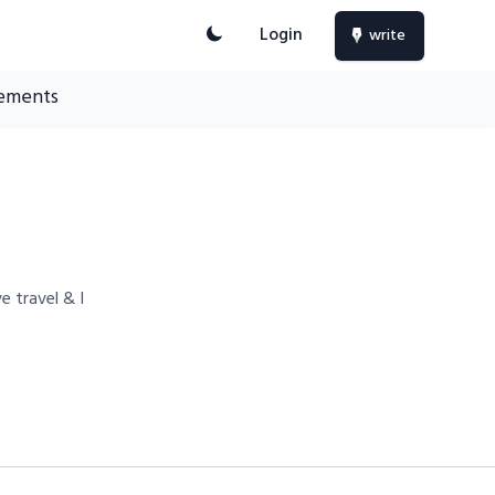
Login
write
ements
e travel & I