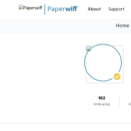
Paper
wiff
About
Support
Home
102
Following
F