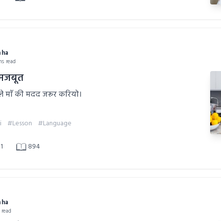
aha
ns read
े मजबूत
ले माँ की मदद जरूर करियो।
i
#Lesson
#Language
1
894
aha
n read