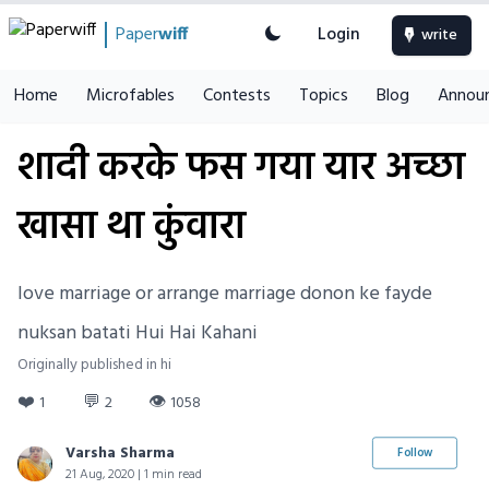
Paper
wiff
Login
write
Home
Microfables
Contests
Topics
Blog
Annou
शादी करके फस गया यार अच्छा
खासा था कुंवारा
love marriage or arrange marriage donon ke fayde
nuksan batati Hui Hai Kahani
Originally published in hi
❤️
💬
👁
1
2
1058
Varsha Sharma
Follow
21 Aug, 2020 | 1 min read