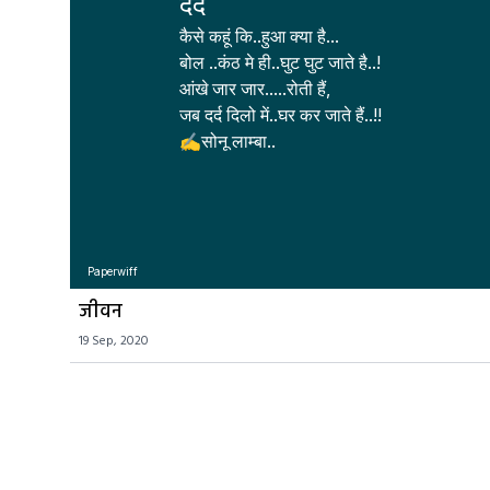
दर्द
कैसे कहूं कि..हुआ क्या है...

बोल ..कंठ मे ही..घुट घुट जाते है..!

आंखे जार जार.....रोती हैं, 

जब दर्द दिलो में..घर कर जाते हैं..!!

✍सोनू लाम्बा..
Paperwiff
जीवन
19 Sep, 2020