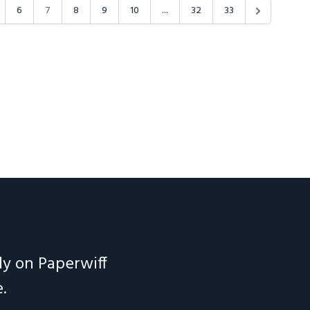
6
7
8
9
10
...
32
33
ely on Paperwiff
.