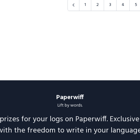
1
2
3
4
5
Paperwiff
Lift by words.
prizes for your logs on Paperwiff. Exclusiv
with the freedom to write in your language