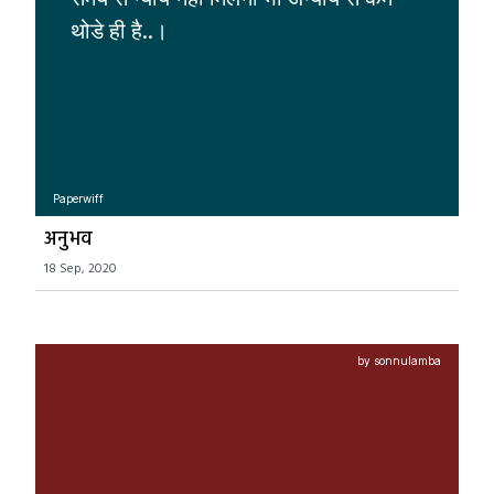
थोडे ही है..। 
Paperwiff
अनुभव
18 Sep, 2020
by sonnulamba