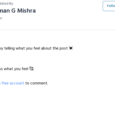
lished By
Foll
man G Mishra
n
y telling what you feel about the post 💓
ss what you feel 🥰.
a free account
to comment.