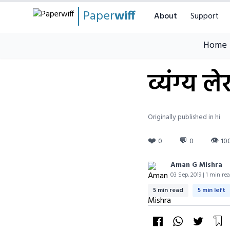
Paper
wiff
About
Support
Home
व्यंग्य ल
Originally published in hi
❤️
💬
👁
0
0
10
Aman G Mishra
03 Sep, 2019 | 1 min re
5 min read
5 min left