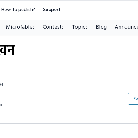
How to publish?
Support
Microfables
Contests
Topics
Blog
Announc
ेखन
04
Fo
ad