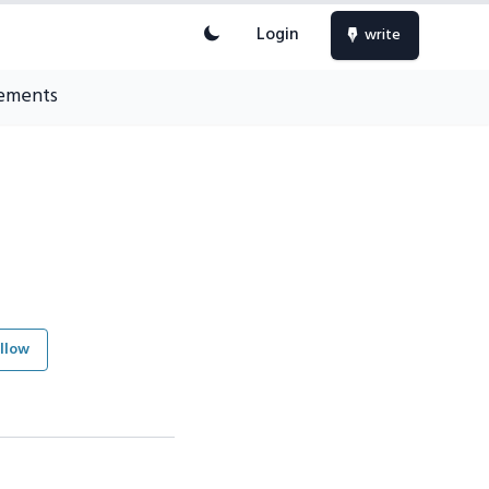
Login
write
ements
llow