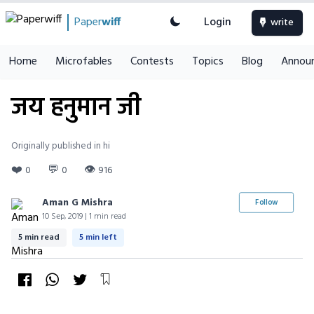
Paper
wiff
Login
write
Home
Microfables
Contests
Topics
Blog
Annou
जय हनुमान जी
Originally published in hi
❤️
💬
👁
0
0
916
Aman G Mishra
Follow
10 Sep, 2019 | 1 min read
5 min read
5 min left