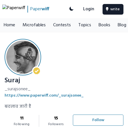
Paper
wiff
Login
write
Home
Microfables
Contests
Topics
Books
Blog
Suraj
_surajsonee_
https://www.paperwiff.com/_surajsonee_
बदलाव जारी है
11
15
Follow
Following
Followers