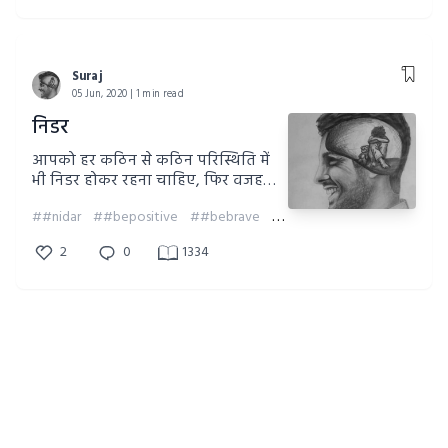
Suraj
05 Jun, 2020 | 1 min read
निडर
आपको हर कठिन से कठिन परिस्थिति में
भी निडर होकर रहना चाहिए, फिर वजह
चाहे कोई भी हो। अगर आप दिमागी
##nidar
##bepositive
##bebrave
##beselfstrong
सलतुलान से शांत रहेंगे तभी आप उसका
उपाय ढूंढ पाएंगे। वरना हमेशा उदाश रहेंगे
2
0
1334