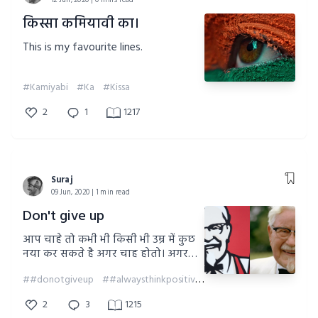
12 Jun, 2020 | 0 mins read
किस्सा कमियावी का।
This is my favourite lines.
#Kamiyabi
#Ka
#Kissa
2
1
1217
Suraj
09 Jun, 2020 | 1 min read
Don't give up
आप चाहे तो कभी भी किसी भी उम्र में कुछ
नया कर सकते है अगर चाह होतो। अगर
आप हार मान जाएंगे तो ज़िन्दगी से हार
##donotgiveup
##alwaysthinkpositive
जायेंगे।
2
3
1215