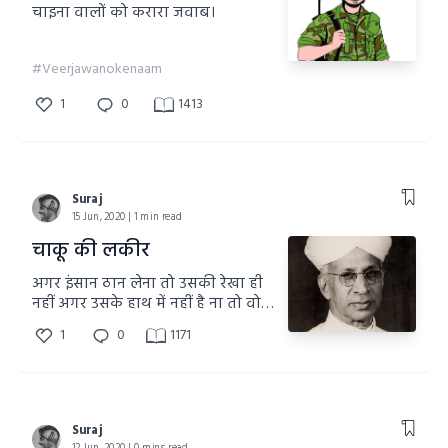
चाइना वालों को करारा जवाब।
#Veerjawanokenaam
1
0
1413
Suraj
15 Jun, 2020 | 1 min read
चाकू की लकीर
अगर इंसान ठान लेना तो उसकी रेखा ही
नहीं अगर उसके हाथ में नहीं है ना तो वो
भी बना सकता है, वैसे ही आप लोग भी
1
0
1171
ज़िन्दगी मैं कुछ करने की ठान लेना तो
आप भी कुछ हासिल कर सकते है जो और
कोई नहीं कर सकता।
Suraj