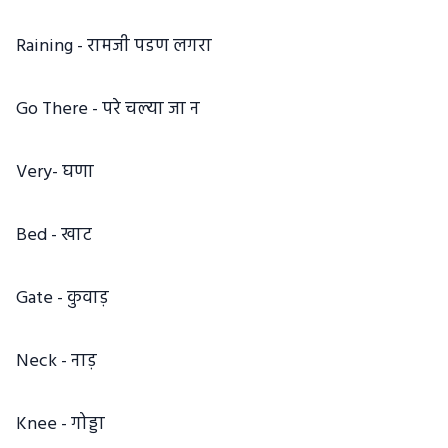
Raining - रामजी पडण लगरा
Go There - परे चल्या जा न
Very- घणा
Bed - खाट
Gate - कुवाड़
Neck - नाड़
Knee - गोड्डा