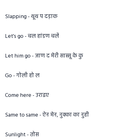
Slapping - थूथ प दड़ाक
Let's go - चल हांडण चलें
Let him go - जाण द मेरी सास्सू के कु
Go - गोली हो ल
Come here - उराइए
Same to same - ऐन मेन, नुक्का का नुही
Sunlight - तोस