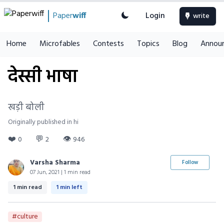
Paper
wiff
Login
write
Home
Microfables
Contests
Topics
Blog
Annou
देस्सी भाषा
खड़ी बोली
Originally published in hi
❤️
💬
👁
0
2
946
Varsha Sharma
Follow
07 Jun, 2021 | 1 min read
1 min read
1 min left
#culture