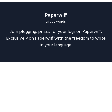
Paperwiff
Lift by words.
Join plogging, prizes for your logs on Paperwiff.
Exclusively on Paperwiff with the freedom to write
in your language.
Follow us
About
Support
Legal
Blog
Announcements
Release Notes