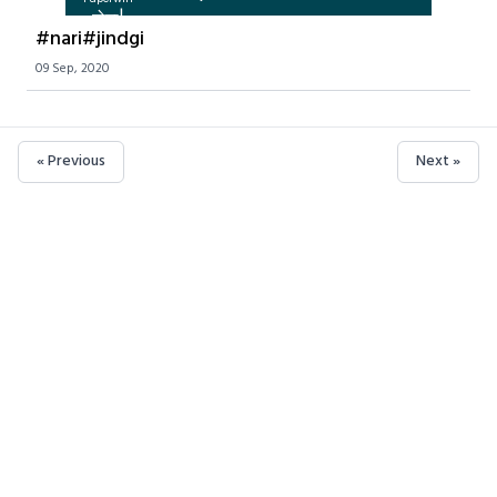
होगा|

#nari#jindgi
 वर्षा शर्मा
09 Sep, 2020
« Previous
Next »