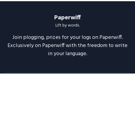
Paperwiff
Lift by words.
Join plogging, prizes for your logs on Paperwiff.
Exclusively on Paperwiff with the freedom to write
in your language.
Follow us
About
Support
Legal
Blog
Announcements
Release Notes