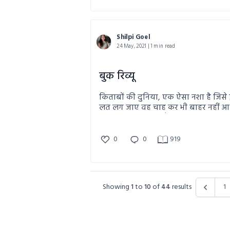
Shilpi Goel
24 May, 2021 | 1 min read
बुक रिव्यू
किताबों की दुनिया, एक ऐसा नशा है जिस
लत लग जाए वह चाह कर भी बाहर नहीं 
और यह नशा क्षति पहुँचाने की जगह आपको 
अथाह सागर तक ले जाता है अगर आप चाहें
0
0
919
Showing
1
to
10
of
44
results
1