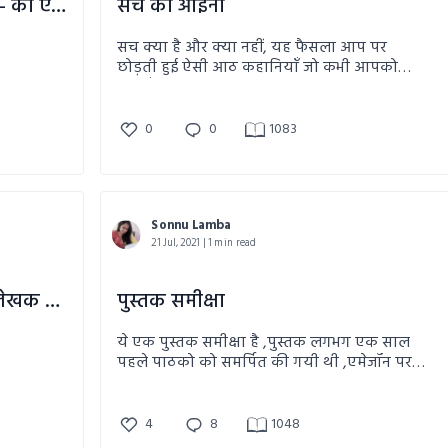
जयशंकर प्रसाद की कहानी: गुंडा -- की एक समीक्षा
सच का आईना
सच क्या है और क्या नहीं, यह फैसला आप पर
छोड़ती हुई ऐसी आठ कहानियाँ जो कभी आपको
रूलाएँगी तो कभी गम्भीर कर देंगी और सोचने पर
मज़बूर कर देंगी, "क्या सच में यही जिंदगी का असल
सच है।"
0
0
1083
Sonnu Lamba
21 Jul, 2021 | 1 min read
"पाप पुण्य से परे" कहानी संग्रह : लेखक राजेन्द्र राव
पुस्तक समीक्षा
ये एक पुस्तक समीक्षा है ,पुस्तक लगभग एक साल
पहले पाठको को समर्पित की गयी थी ,एमेजॉन पर
भी उपलब्ध है । एक पाठक की दृष्टि से मैनें इसकी
समीक्षा की है ।
4
8
1048