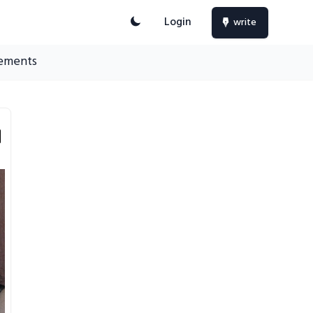
Login
write
ements