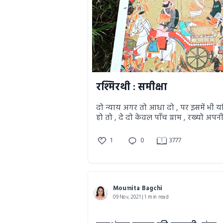
रश्मिरथी : समीक्षा
दो न्याय अगर तो आधा दो , पर इसमें भी 
हो तो , दे दो केवल पाँच ग्राम , रख्यो अप
तमाम ( तृतीय सर्ग - भाग -२ रश्मिरथी - कृष्ण चेतावनी
) हर सर्ग आपको आपके असल जीवन के मूल्य को
1
0
3777
समझाने का अचूक प्रयास करेगा और शा
हो जाये । और यक़ीन मानिए अगर आपने अभी तक यह
महाकाव्य नहीं पढा तो आप हिंदी साहित्य क
रस का अमृत नहीं चखा। ~ जहाज़ी संदेश ?
Moumita Bagchi
09 Nov, 2021 | 1 min read