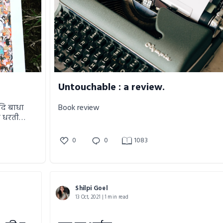
Untouchable : a review.
यदि बाधा
Book review
नी धरती
0
0
1083
यद सफ़ल भी
े काव्य
Shilpi Goel
13 Oct, 2021 | 1 min read