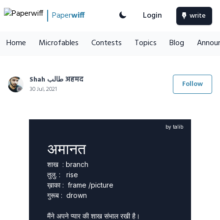
Paper
wiff
Login
write
Home
Microfables
Contests
Topics
Blog
Annou
Shah طالب अहमद
Follow
30 Jul, 2021
by talib
अमानत
शाख  : branch

तुलु. :   rise 

ख़ाका :  frame /picture 

गुरूब :  drown 

मैंने अपने प्यार की शाख संभाल रखी है।
