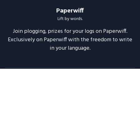
Paperwiff
Lift by words.
Join plogging, prizes for your logs on Paperwiff.
Exclusively on Paperwiff with the freedom to write
in your language.
Follow us
About
Support
Legal
Blog
Announcements
Release Notes
2020 -
2026
Paperwiff India | Made with ❤️