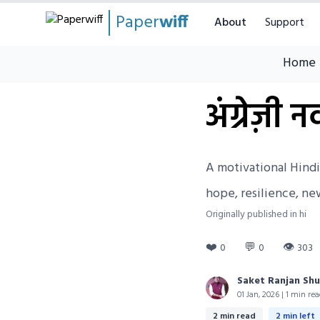
Paper
wiff
About
Support
Home
अंग्रेज़ी
A motivational Hind
hope, resilience, new
Originally published in hi
❤️
💬
👁
0
0
303
Saket Ranjan Shu
01 Jan, 2026 | 1 min re
2 min read
2 min left