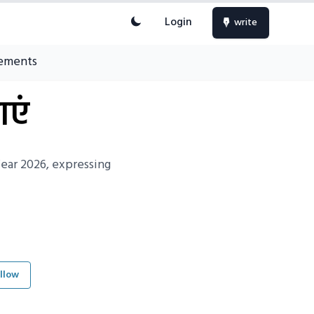
Login
write
ements
ाएं
ear 2026, expressing
llow