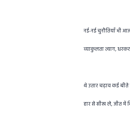
नई-नई चुनौतियाँ भी आजम
व्याकुलता त्याग, धरकर न
थे उतार चढ़ाव कई बीते वर
हार से सीख ले, जीत में व