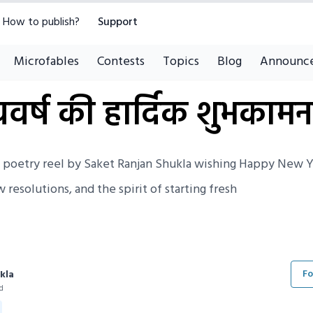
How to publish?
Support
Microfables
Contests
Topics
Blog
Announc
 नववर्ष की हार्दिक शुभकामन
i poetry reel by Saket Ranjan Shukla wishing Happy New Y
 resolutions, and the spirit of starting fresh
Fo
kla
ad