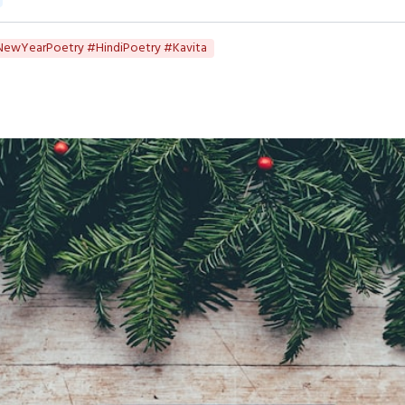
wYearPoetry #HindiPoetry #Kavita