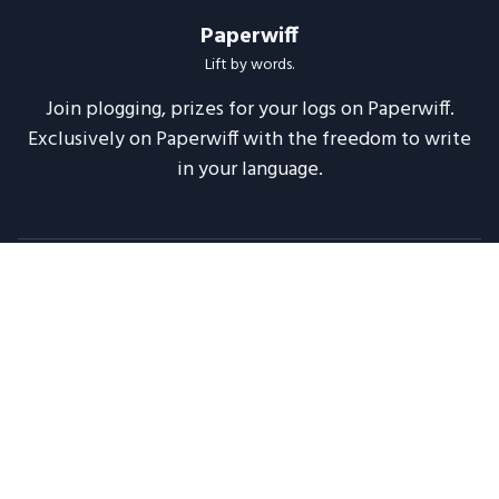
Paperwiff
Lift by words.
Join plogging, prizes for your logs on Paperwiff.
Exclusively on Paperwiff with the freedom to write
in your language.
Follow us
About
Support
Legal
Blog
Announcements
Release Notes
2020 -
2026
Paperwiff India | Made with ❤️