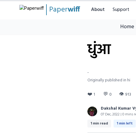
Paper
wiff
About
Support
Home
धुंआ
.
Originally published in hi
❤️
💬
👁
1
0
913
Dakshal Kumar V
07 Dec, 2022 | 0 mins r
1 min read
1 min left