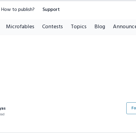
How to publish?
Support
Microfables
Contests
Topics
Blog
Announc
Fo
yas
ead