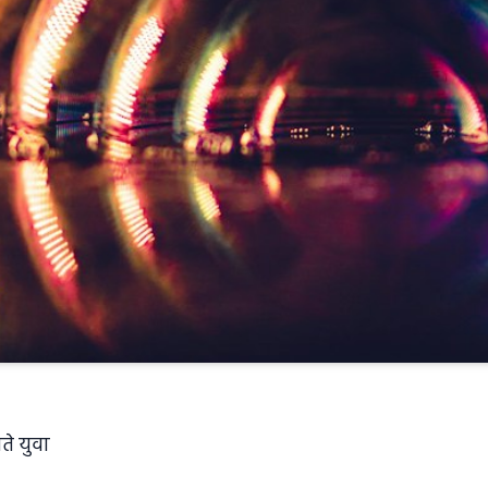
े युवा