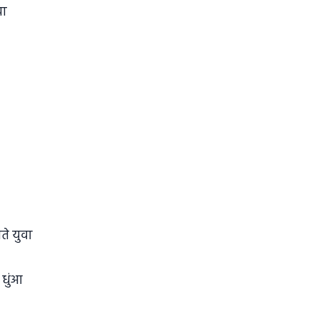
या
े युवा
 धुंआ