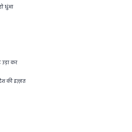
हो धुंआ
े उड़ा कर
ेश की इज़्ज़त