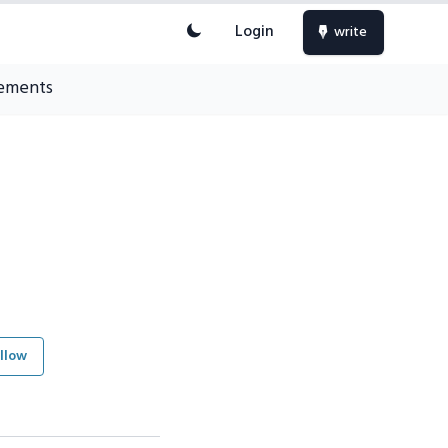
Login
write
ements
llow