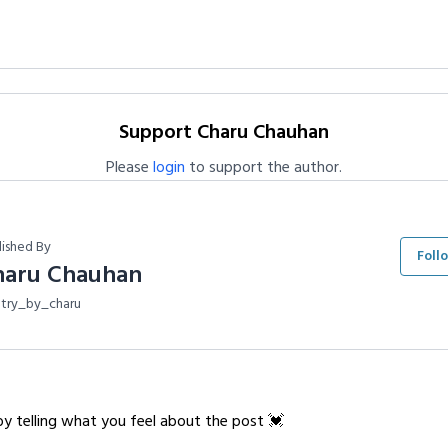
Support Charu Chauhan
Please
login
to support the author.
lished By
Foll
haru Chauhan
try_by_charu
y telling what you feel about the post 💓