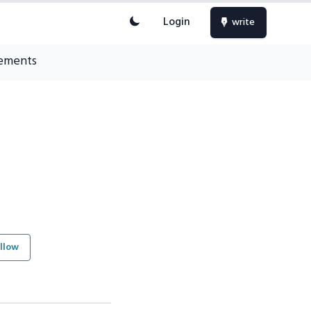
Login
write
ements
llow