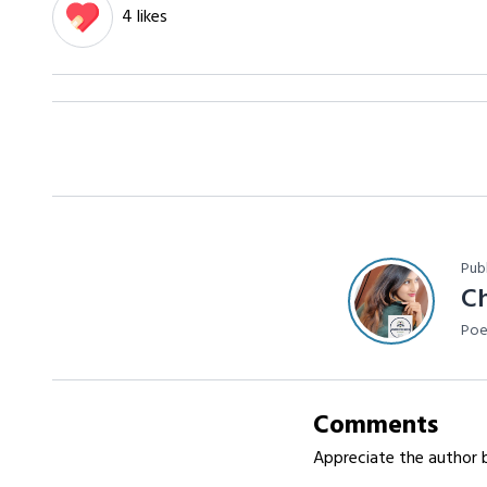
4 likes
Pub
C
Poe
Comments
Appreciate the author b