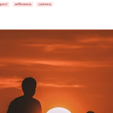
spect
selflessness
careness