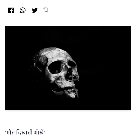
"मौत दिखाती आँखें"