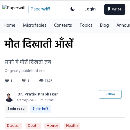
Paper
wiff
Login
write
Home
Microfables
Contests
Topics
Blog
Annou
मौत दिखाती आँखें
सपने में मौतें दिखती जब
Originally published in hi
❤️
💬
👁
1
1
1345
Dr. Pratik Prabhakar
Follow
09 May, 2021 | 1 min read
3 min read
3 min left
Doctor
Death
Horror
Health