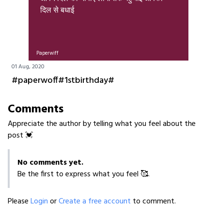
दिल से बधाई
Paperwiff
01 Aug, 2020
#paperwoff#1stbirthday#
Comments
Appreciate the author by telling what you feel about the
post 💓
No comments yet.
Be the first to express what you feel 🥰.
Please
Login
or
Create a free account
to comment.