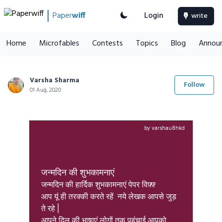
Paper
wiff
Login
write
Home
Microfables
Contests
Topics
Blog
Annou
Varsha Sharma
Follow
01 Aug, 2020
by varshau8hkd
जन्मदिन की शुभकामनाएं
जन्मदिन की हार्दिक शुभकामनाएं पेपर विफ़्फ़्

आप यूं ही तरक्की करते रहें  नये लेखक आपसे जुड़ 
ते रहे |

आपने दिल की भाषाएं लोगों तक पहुंचाई आपको 