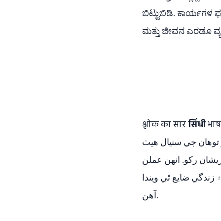
ಬಿಟ್ಟುಬಿಡಿ. ಕಾರ್ಯಗಳ 
ಮತ್ತು ಜೀವನ ಎರಡೂ ವ್ಯರ
श्लोक का सार
सिंधी
भाषा में:-کي سيکاريندو آهي ته اي! انسان
توهان جي سنڀال هيٺ
يشان رکو. انهن عملن
زندگي ضايع ٿي ويندا
آهن.