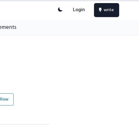
Login
write
ements
llow