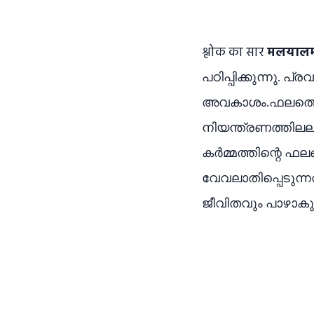
श्लोक का सार
मलयाल
പഠിപ്പിക്കുന്നു. 
അവകാശം.ഫലത്തെക്ക
നിയന്ത്രണത്തിലല
കർമ്മത്തിന്റെ ഫലങ
വേവലാതിപ്പെടുന്ന
ജീവിതവും പാഴാകുന