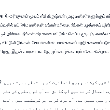
षा में:-அர்ஜுனன் மூலம் ஸ்ரீ கிருஷ்ணர் முழு மனிதர்களுக்கும் க
்வதில் மட்டுமே மனிதன் உங்கள் உரிமை. நீங்கள் பழத்தைப் பற்
ட்டில் இல்லை. நீங்கள் கர்மாவை மட்டுமே செய்ய முடியும், எனவ
 விட்டுவிடுங்கள். செயல்களின் பலன்களைப் பற்றி கவலைப்பட
கிறது, இதன் காரணமாக நேரமும் வாழ்க்கையும் வீணாகின்றன.
ارجن کے ذریعہ لارڈ 
صرف اعمال کرنے میں آپ کا حق ہے آپ کو پھلوں کی فک
ر میں نہیں ہے۔ آپ صرف کرما ہی کرسکتے ہیں ، لہذا
ستبردار ہوجائیں۔ اعمال کے ثمرات کے بارے میں فک