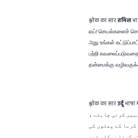
श्लोक का सार
तमिल
भा
ஏய்! செயல்களைச் செய
அது உங்கள் கட்டுப்பா
பற்றி கவலைப்படுவதை
தன்மைக்கு வழிவகுக்
श्लोक का सार
उर्दू
भाषा में:-شری کرشنا پوری انسانیت کو یہ تعلیم دیتے ہیں
ر نہیں کرنی چاہئے
 کرما کے پھلوں کی
ر کرنا بیکار غیر