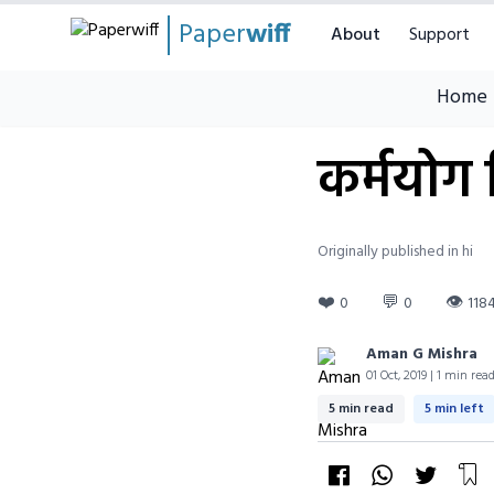
Paper
wiff
About
Support
Home
कर्मयोग स
Originally published in hi
❤️
💬
👁
0
0
118
Aman G Mishra
01 Oct, 2019 | 1 min rea
5 min read
5 min left