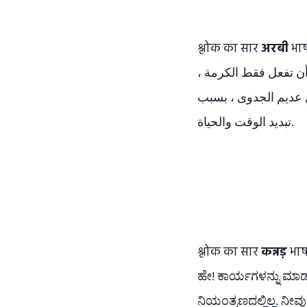
श्लोक का सार
अरबी
भाषा में:-ها أن مهلا! الرجل محق في
 أن تفعل فقط الكرمة
ل عديم الجدوى ، بسبب
تبديد الوقت والحياة.
श्लोक का सार
कन्नड़
भाष
ಹೇ! ಕಾರ್ಯಗಳನ್ನು ಮಾಡುವ
ನಿಯಂತ್ರಣದಲ್ಲಿಲ್ಲ. ನೀ