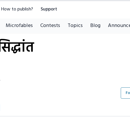
How to publish?
Support
Microfables
Contests
Topics
Blog
Announc
िद्धांत
4
Fo
d