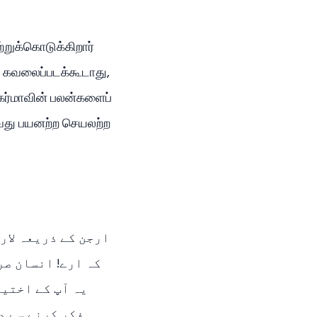
ற்றுக்கொடுக்கிறார்
றி கவலைப்படக்கூடாது,
ே கர்மாவின் பலன்களைப்
ுவது பயனற்ற செயலற்ற
کہ ارے! انسان  ،
یہ آپ کے اختیا
فکر کرنے سے د