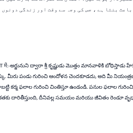
باعث بنتا ہے ، جس کی وجہ سے وقت اور زندگی دونوں 
ा में:-అర్జునుని ద్వారా శ్రీ కృష్ణుడు మొత్తం మానవాళికి బోధిస్తా
కు. మీరు పండు గురించి ఆందోళన చెందకూడదు, అది మీ నియంత్రణల
బట్టి కర్మ ఫలాల గురించి చింతిస్తూ ఉండండి. పనుల ఫలాల గురి
త్మకతకు దారితీస్తుంది, దీనివల్ల సమయం మరియు జీవితం రెండూ వ