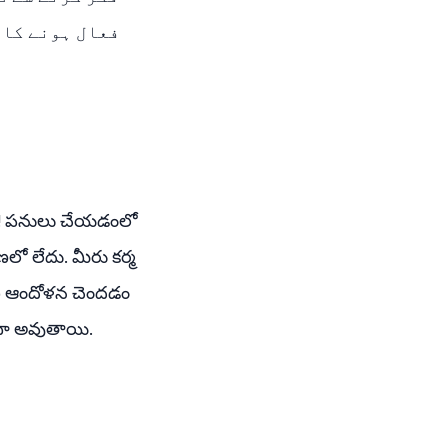
فعال ہونے کا 
డు హే! పనులు చేయడంలో
ో లేదు. మీరు కర్మ
ంచి ఆందోళన చెందడం
ృధా అవుతాయి.