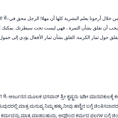
الرب شري كريشنا من خلال أرجونا يعلم البشرية كل
لا يجب أن تقلق بشأن الثمرة ، فهي ليست تحت سيطرتك. يمكنك
قلق حول ثمار الكرمة. القلق بشأن ثمار الأفعال يؤدي إلى خمو
ा में:-ಅರ್ಜುನನ ಮೂಲಕ ಭಗವಾನ್ ಶ್ರೀ ಕೃಷ್ಣನು ಇಡೀ ಮಾನವಕುಲಕ್ಕೆ ಕಲಿ
ುದರಲ್ಲಿ ಮಾತ್ರ ಮನುಷ್ಯ ನಿಮ್ಮ ಹಕ್ಕು.ನೀವು ಹಣ್ಣಿನ ಬಗ್ಗೆ ಚಿಂತಿಸಬಾರದ
ವು ಕರ್ಮವನ್ನು ಮಾತ್ರ ಮಾಡಬಹುದು, ಆದ್ದರಿಂದ ಕರ್ಮದ ಫಲಗಳ ಬಗ್ಗೆ ಚಿಂ