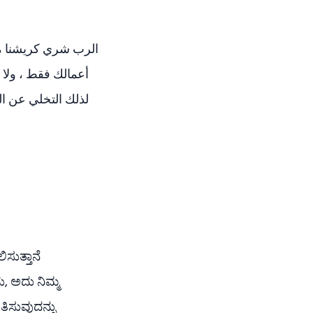
أعمالك فقط ، و ،
لذلك التخلي عن ال
ಸುತ್ತಾನೆ
ು, ಅದು ನಿಮ್ಮ
ತಿಸುವುದನ್ನು