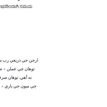
ತದೆ, ಇದರಿಂದಾಗಿ ಸಮಯ
توهان جي عملن ۾ صر
نه آهي. توهان صر
جي ميون جي باري ۾ ب