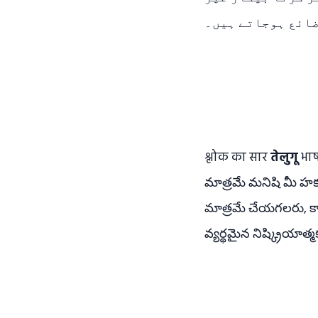
ضائع ہوجاتے ہیں۔
श्लोक का सार
तेलुगू
भाष
మాత్రమే మనిషి మీ హక్
మాత్రమే చేయగలరు, కా
వ్యర్థమైన నిష్క్రియా