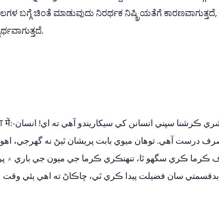
ಫಲಗಳ ಬಗ್ಗೆ ಚಿಂತೆ ಮಾಡುವುದು ನಿರರ್ಥಕ ನಿಷ್ಕ್ರಿಯತೆಗೆ ಕಾರಣವಾಗುತ್
್ಥವಾಗುತ್ತದೆ.
ارجن جي ذريعي رب شري ڪرشنا سڀني انسانن 
ف درست آهي. توهان ميوي بابت پريشان ٿيڻ نه گهرجي، اهو 
ف ڪرما ڪري سگهو ٿا، تنهنڪري ڪرما جي ميون جي باري ۾ پر
دقسمتي سان فضيلت پيدا ڪري ٿي، ڇاڪاڻ ته اهي ٻئي وقت ۽ 